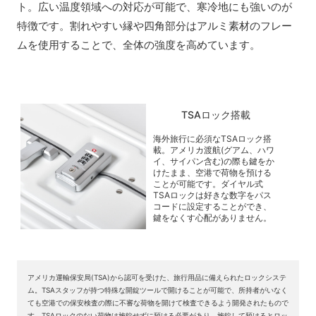
ト。広い温度領域への対応が可能で、寒冷地にも強いのが
特徴です。割れやすい縁や四角部分はアルミ素材のフレー
ムを使用することで、全体の強度を高めています。
TSAロック搭載
海外旅行に必須なTSAロック搭
載。アメリカ渡航(グアム、ハワ
イ、サイパン含む)の際も鍵をか
けたまま、空港で荷物を預ける
ことが可能です。ダイヤル式
TSAロックは好きな数字をパス
コードに設定することができ、
鍵をなくす心配がありません。
アメリカ運輸保安局(TSA)から認可を受けた、旅行用品に備えられたロックシステ
ム。TSAスタッフが持つ特殊な開錠ツールで開けることが可能で、所持者がいなく
ても空港での保安検査の際に不審な荷物を開けて検査できるよう開発されたもので
す。TSAロックのない荷物は施錠せずに預ける必要があり、施錠して預けるとロッ