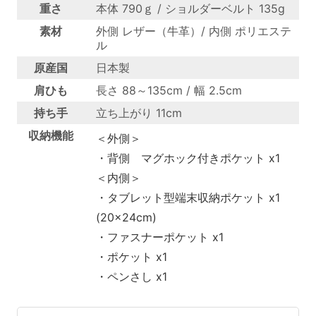
重さ
本体 790ｇ / ショルダーベルト 135g
素材
外側 レザー（牛革）/ 内側 ポリエステ
ル
原産国
日本製
肩ひも
長さ 88～135cm / 幅 2.5cm
持ち手
立ち上がり 11cm
収納機能
＜外側＞
・背側 マグホック付きポケット x1
＜内側＞
・タブレット型端末収納ポケット x1
(20x24cm)
・ファスナーポケット x1
・ポケット x1
・ペンさし x1