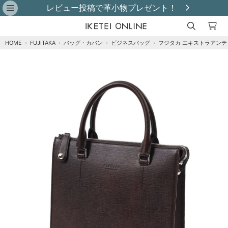
レビュー投稿で革小物プレゼント！
HOME
›
FUJITAKA
›
バッグ・カバン
›
ビジネスバッグ
›
フジタカ エキストラアンテ
注文オプション
商品到着後にレビュー投稿で【選べる特典】プ
レゼント！※特典はレビュー確認後、2週間以内
に【ご注文者様のご住所】へ発送いたします。
※
クロ
カートに追加
在庫あり