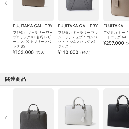
FUJITAKA GALLERY
FUJITAKA GALLERY
FUJITAKA
フジタカ ギャラリー ワー
フジタカ ギャラリー マウ
フジタカ トーノ
プロラックスII 名巧 レザ
ントフジデュプイ コンパ
ートバッグ A4
ーコンパクトブリーフバ
クト ビジネスバッグ A4
¥297,000
（
ッグ B5
ジャスト
¥132,000
¥110,000
（税込）
（税込）
関連商品