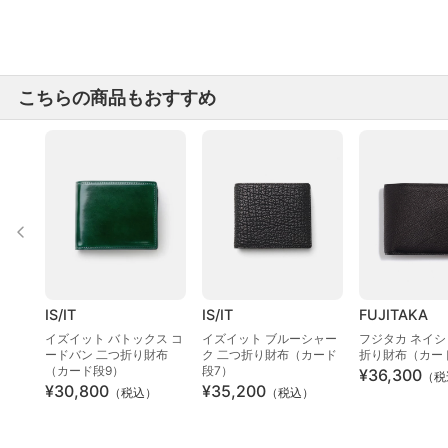
こちらの商品もおすすめ
IS/IT
IS/IT
FUJITAKA
イズイット バトックス コ
イズイット ブルーシャー
フジタカ ネイシ
ードバン 二つ折り財布
ク 二つ折り財布（カード
折り財布（カー
（カード段9）
段7）
¥36,300
（税
¥30,800
¥35,200
（税込）
（税込）