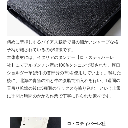
斜めに型押しするバイアス裁断で目の細かいシャープな格
子柄が施されているのが特徴です。
本体素材には、イタリアのタンナー【ロ・スティバーレ
社】にてアルゼンチン産の100%タンニンで鞣された、厚口
ショルダー革(成牛の首部分の革)を使用しています。鞣した
後に、北海の青魚の油と牛の腹脂で油入れを行い、1週間の
天吊り乾燥の後に5種類のワックスを塗り込む、という非常
に手間と時間のかかる作業で丁寧に作られた素材です。
ロ・スティバーレ社