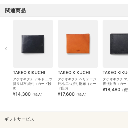
関連商品
TAKEO KIKUCHI
TAKEO KIKUCHI
TAKEO KIKU
タケオキクチ アルド 二つ
タケオキクチ ヘリテージ
タケオキクチ マ
折り財布 純札（カード段
純札 二つ折り財布（カー
折り財布（カー
8）
ド段6）
¥18,480
（税
¥14,300
¥17,600
（税込）
（税込）
ギフトサービス