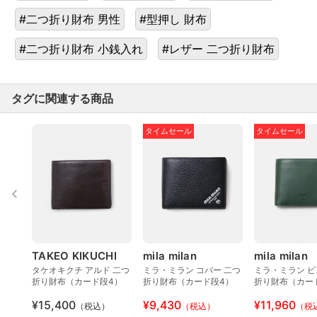
#二つ折り財布 男性
#型押し 財布
#二つ折り財布 小銭入れ
#レザー 二つ折り財布
タグに関連する商品
タイムセール
タイムセール
TAKEO KIKUCHI
mila milan
mila milan
タケオキクチ アルド 二つ
ミラ・ミラン コパー 二つ
ミラ・ミラン ピ
折り財布（カード段4）
折り財布（カード段4）
折り財布（カー
¥15,400
¥9,430
¥11,960
（税込）
（税込）
（税