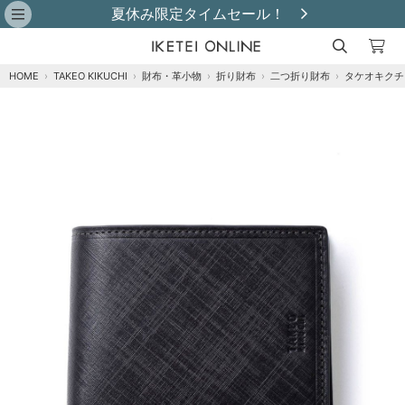
レビュー投稿で革小物プレゼント！
HOME
›
TAKEO KIKUCHI
›
財布・革小物
›
折り財布
›
二つ折り財布
›
タケオキクチ
注文オプション
商品到着後にレビュー投稿で【選べる特典】プ
レゼント！※特典はレビュー確認後、2週間以内
に【ご注文者様のご住所】へ発送いたします。
※
クロ
再入荷メール登録
在庫なし