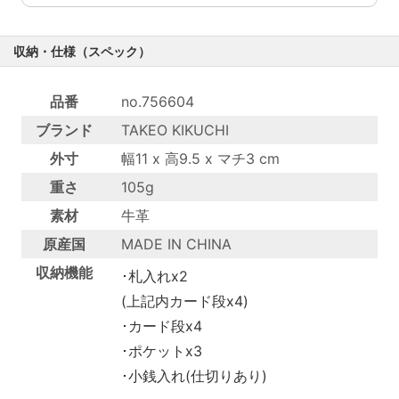
収納・仕様（スペック）
品番
no.756604
ブランド
TAKEO KIKUCHI
外寸
幅11 x 高9.5 x マチ3 cm
重さ
105g
素材
牛革
原産国
MADE IN CHINA
収納機能
･札入れx2
(上記内カード段x4)
･カード段x4
･ポケットx3
･小銭入れ(仕切りあり)