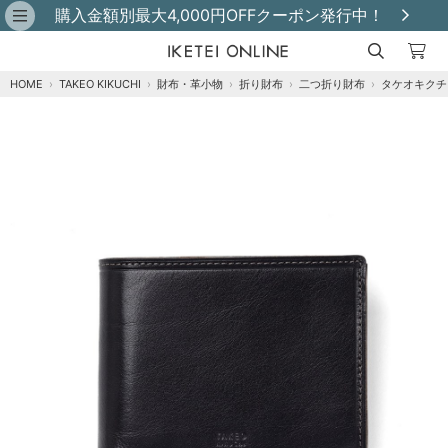
購入金額別最大4,000円OFFクーポン発行中！
HOME
›
TAKEO KIKUCHI
›
財布・革小物
›
折り財布
›
二つ折り財布
›
タケオキクチ
クロ
カートに追加
在庫あり
チャ
カートに追加
在庫あり
グリーン
カートに追加
在庫あり
コン
カートに追加
在庫あり