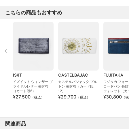
こちらの商品もおすすめ
IS/IT
CASTELBAJAC
FUJITAKA
イズイット ウィンザー ブ
カステルバジャック プル
フジタカ フォー
ライドルレザー 長財布
トン 長財布（カード段
コードバン 長財
（カード段6）
12）
ウォレット（カ
¥27,500
¥29,700
¥30,800
（税込）
（税込）
（税
関連商品