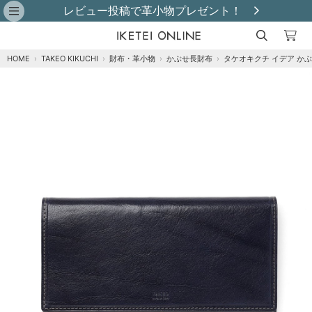
レビュー投稿で革小物プレゼント！
HOME
›
TAKEO KIKUCHI
›
財布・革小物
›
かぶせ長財布
›
タケオキクチ イデア かぶ
注文オプション
商品到着後にレビュー投稿で【選べる特典】プ
レゼント！※特典はレビュー確認後、2週間以内
に【ご注文者様のご住所】へ発送いたします。
※
クロ
カートに追加
在庫あり