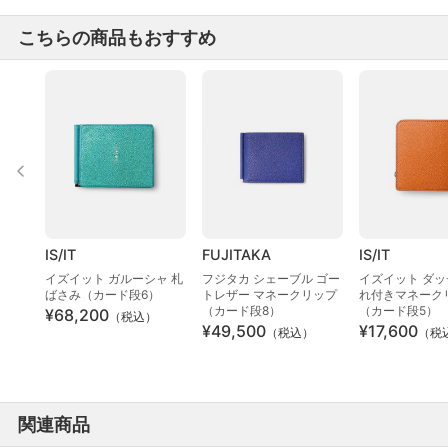
こちらの商品もおすすめ
IS/IT
FUJITAKA
IS/IT
イズイット ガルーシャ 札
フジタカ シェーブル ゴー
イズイット ダッ
ばさみ（カード段6）
トレザー マネークリップ
れ付きマネーク
（カード段8）
（カード段5）
¥68,200
（税込）
¥49,500
¥17,600
（税込）
（税
関連商品