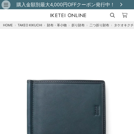
購入金額別最大4,000円OFFクーポン発行中！
HOME
›
TAKEO KIKUCHI
›
財布・革小物
›
折り財布
›
二つ折り財布
›
タケオキクチ
クロ
カートに追加
在庫あり
キャメル
カートに追加
在庫あり
グリーン
カートに追加
在庫あり