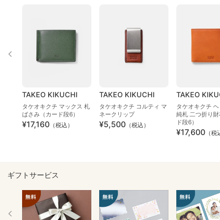
TAKEO KIKUCHI
TAKEO KIKUCHI
TAKEO KIKU
タケオキクチ マックス 札
タケオキクチ コルティ マ
タケオキクチ 
ばさみ（カード段6）
ネークリップ
純札 二つ折り
ド段6）
¥17,160
¥5,500
（税込）
（税込）
¥17,600
（税
ギフトサービス