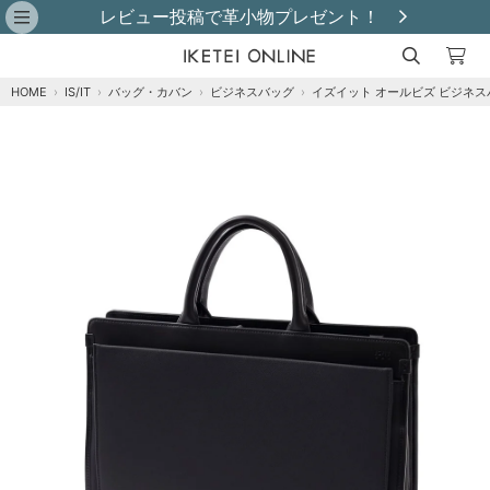
レビュー投稿で革小物プレゼント！
HOME
›
IS/IT
›
バッグ・カバン
›
ビジネスバッグ
›
イズイット オールビズ ビジネス
注文オプション
商品到着後にレビュー投稿で【選べる特典】プ
レゼント！※特典はレビュー確認後、2週間以内
に【ご注文者様のご住所】へ発送いたします。
※
クロ
カートに追加
在庫あり