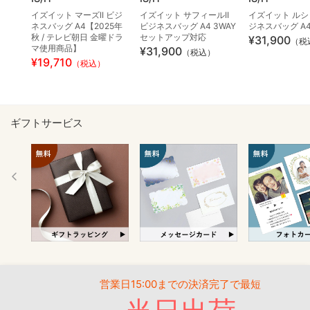
イズイット マーズII ビジ
イズイット サフィールII
イズイット ルシェ
ネスバッグ A4【2025年
ビジネスバッグ A4 3WAY
ジネスバッグ A4
秋 / テレビ朝日 金曜ドラ
セットアップ対応
¥31,900
（税
マ使用商品】
¥31,900
（税込）
¥19,710
（税込）
ギフトサービス
営業日15:00までの決済完了で最短