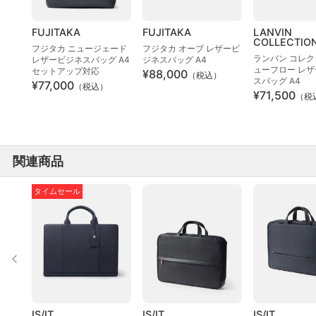
FUJITAKA
FUJITAKA
LANVIN
COLLECTIO
フジタカ ニュージェード
フジタカ オーブ レザービ
ランバン コレク
レザービジネスバッグ A4
ジネスバッグ A4
ューフロー レ
セットアップ対応
¥88,000
（税込）
スバッグ A4
¥77,000
（税込）
¥71,500
（税
関連商品
タイムセール
IS/IT
IS/IT
IS/IT