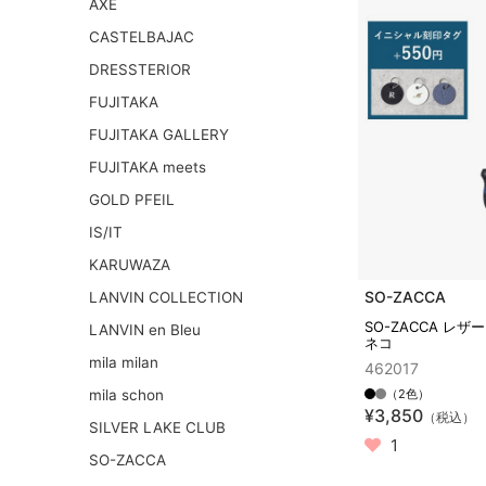
AXE
CASTELBAJAC
DRESSTERIOR
FUJITAKA
FUJITAKA GALLERY
FUJITAKA meets
GOLD PFEIL
IS/IT
KARUWAZA
SO-ZACCA
LANVIN COLLECTION
SO-ZACCA レ
LANVIN en Bleu
ネコ
mila milan
462017
mila schon
（2色）
¥3,850
（税込）
SILVER LAKE CLUB
1
SO-ZACCA