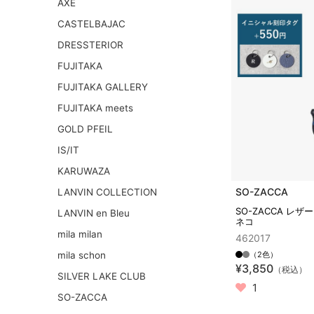
AXE
CASTELBAJAC
DRESSTERIOR
FUJITAKA
FUJITAKA GALLERY
FUJITAKA meets
GOLD PFEIL
IS/IT
KARUWAZA
SO-ZACCA
LANVIN COLLECTION
SO-ZACCA レ
LANVIN en Bleu
ネコ
mila milan
462017
mila schon
（2色）
¥3,850
（税込）
SILVER LAKE CLUB
1
SO-ZACCA