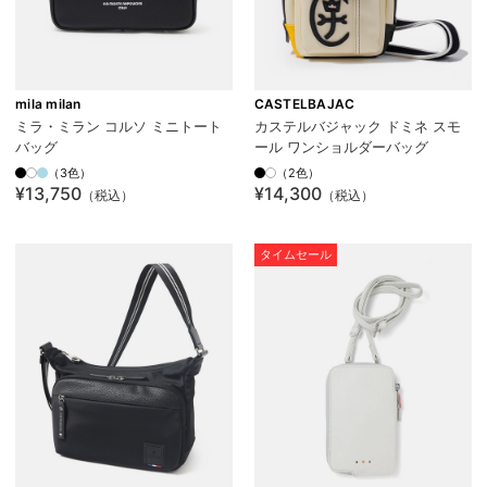
mila milan
CASTELBAJAC
ミラ・ミラン コルソ ミニトート
カステルバジャック ドミネ スモ
バッグ
ール ワンショルダーバッグ
（3色）
（2色）
¥13,750
¥14,300
（税込）
（税込）
タイムセール