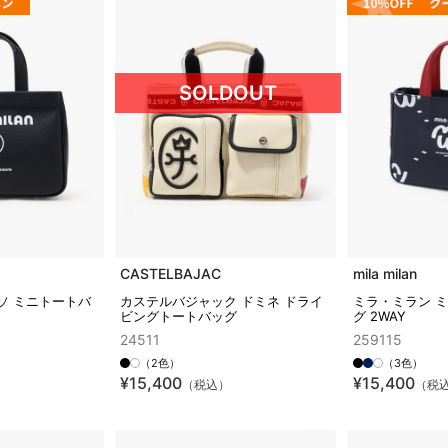
SOLDOUT
CASTELBAJAC
mila milan
ソ ミニトートバ
カステルバジャック ドミネ ドライ
ミラ・ミラン 
ビングトートバッグ
グ 2WAY
24511
259115
（2色）
（3色）
¥15,400
¥15,400
（税込）
（税