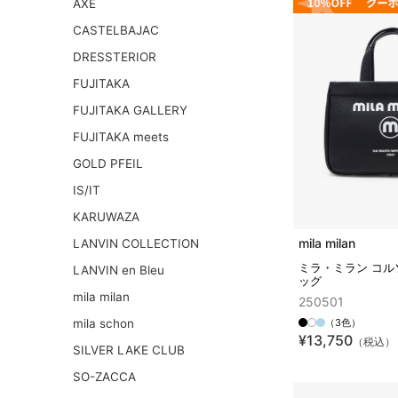
AXE
CASTELBAJAC
DRESSTERIOR
FUJITAKA
FUJITAKA GALLERY
FUJITAKA meets
GOLD PFEIL
IS/IT
KARUWAZA
mila milan
LANVIN COLLECTION
ミラ・ミラン コル
LANVIN en Bleu
ッグ
mila milan
250501
mila schon
（3色）
¥13,750
（税込）
SILVER LAKE CLUB
SO-ZACCA