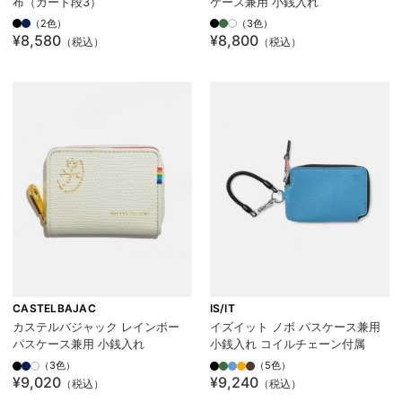
布（カード段3）
ケース兼用 小銭入れ
（2色）
（3色）
¥8,580
¥8,800
（税込）
（税込）
CASTELBAJAC
IS/IT
カステルバジャック レインボー
イズイット ノボ パスケース兼用
パスケース兼用 小銭入れ
小銭入れ コイルチェーン付属
（3色）
（5色）
¥9,020
¥9,240
（税込）
（税込）