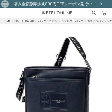
購入金額別最大4,000円OFFクーポン発行中！
HOME
›
CASTELBAJAC
›
バッグ・カバン
›
ショルダーバッグ
›
カステルバジャック 
クロ
カートに追加
在庫あり
コン
カートに追加
在庫あり
アカ
カートに追加
在庫あり