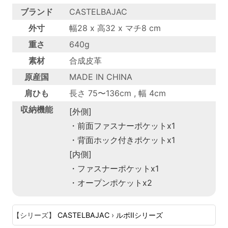
ブランド
CASTELBAJAC
外寸
幅28 x 高32 x マチ8 cm
重さ
640g
素材
合成皮革
原産国
MADE IN CHINA
肩ひも
長さ 75〜136cm , 幅 4cm
収納機能
[外側]
・前面ファスナーポケットx1
・背面ホック付きポケットx1
[内側]
・ファスナーポケットx1
・オープンポケットx2
【シリーズ】
CASTELBAJAC
›
ルポIIシリーズ