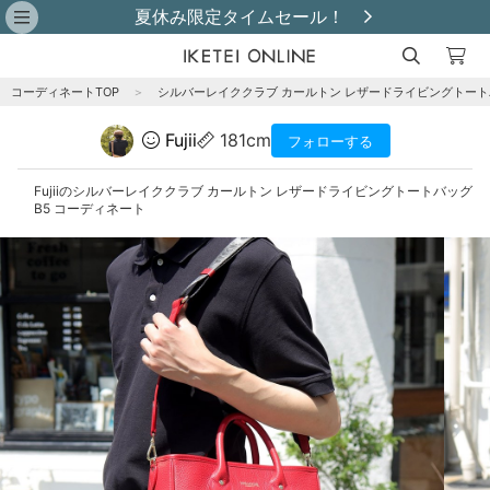
夏休み限定タイムセール！
コーディネートTOP
＞
シルバーレイククラブ カールトン レザードライビングトートバ
Fujii
181cm
フォローする
Fujiiのシルバーレイククラブ カールトン レザードライビングトートバッグ
B5 コーディネート