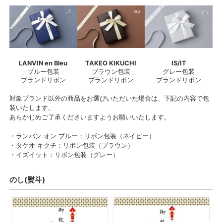
LANVIN en Bleu
TAKEO KIKUCHI
IS/IT
ブルー包装
ブラウン包装
グレー包装
ブランドリボン
ブランドリボン
ブランドリボン
対象ブランド以外の商品をお選びいただいた場合は、下記の内容で包
装いたします。
あらかじめご了承くださいますようお願いいたします。
・ランバン オン ブルー：リボン包装（ネイビー）
・タケオ キクチ：リボン包装（ブラウン）
・イズイット：リボン包装（グレー）
のし(熨斗)