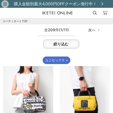
購入金額別最大4,000円OFFクーポン発行中！
キ
コーディネートTOP
ー
全209件
(1/11)
次へ
ワ
ー
ド
絞り込む
で
探
ユニセックス ×
す
カ
テ
ゴ
リ
で