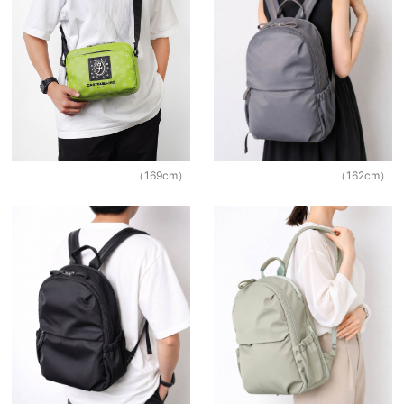
撥
水
PC
収
納
A4
（169cm）
（162cm）
B4
ス
タ
ッ
フ
で
絞
る