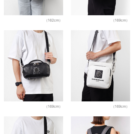
絞
る
（162cm）
（169cm）
ブ
ラ
ン
ド
で
絞
る
タ
（169cm）
（169cm）
グ
で
絞
る