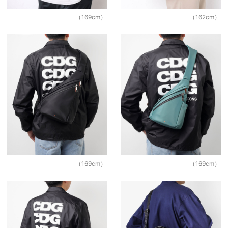
（169cm）
（162cm）
身
長
で
絞
る
絞
り
込
（169cm）
（169cm）
む
閉
じ
る