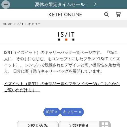
夏休み限定タイムセール！
HOME
›
IS/IT
›
キャリー
イ
IS/IT（イズイット）のキャリーバッグ一覧ページです。 「街に、
ズ
人に、その手になじむ」をコンセプトにしたブランドIS/IT（イズ
イ
イット）。 シンプルで洗練されたデザインと高い機能性を兼ね備
ッ
え、 日常に寄り添うキャリーバッグを展開しています。
ト
（IS/IT）
イズイット（IS/IT）の全商品一覧やブランドページはこちらから
キ
ご覧いただけます。
ャ
リ
ー
一
IS/IT ×
キャリー ×
覧
絞り込み
並び替え