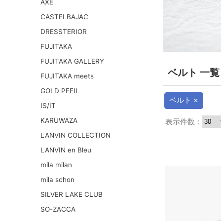
AXE
CASTELBAJAC
DRESSTERIOR
FUJITAKA
FUJITAKA GALLERY
ベルト 一覧
FUJITAKA meets
GOLD PFEIL
ベルト ×
IS/IT
KARUWAZA
表示件数：
LANVIN COLLECTION
LANVIN en Bleu
mila milan
mila schon
SILVER LAKE CLUB
SO-ZACCA