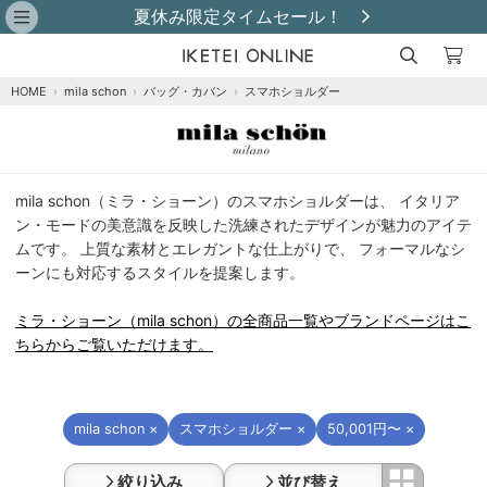
夏休み限定タイムセール！
HOME
›
mila schon
›
バッグ・カバン
›
スマホショルダー
ミ
mila schon（ミラ・ショーン）のスマホショルダーは、 イタリア
ラ・
ン・モードの美意識を反映した洗練されたデザインが魅力のアイテ
シ
ムです。 上質な素材とエレガントな仕上がりで、 フォーマルなシ
ョ
ーンにも対応するスタイルを提案します。
ー
ン
ミラ・ショーン（mila schon）の全商品一覧やブランドページはこ
（mila
ちらからご覧いただけます。
schon）
ス
マ
ホ
mila schon ×
スマホショルダー ×
50,001円〜 ×
シ
ョ
絞り込み
並び替え