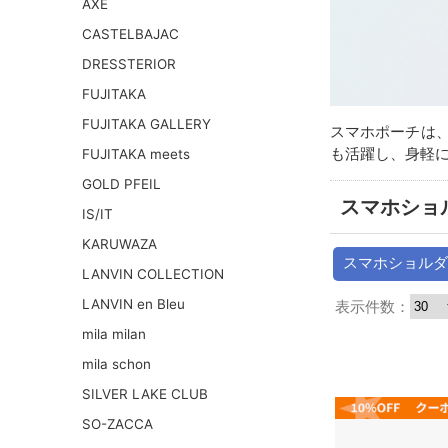
AXE
CASTELBAJAC
DRESSTERIOR
FUJITAKA
FUJITAKA GALLERY
スマホポーチは
も活躍し、身軽に
FUJITAKA meets
GOLD PFEIL
スマホショ
IS/IT
KARUWAZA
スマホショルダ
LANVIN COLLECTION
LANVIN en Bleu
表示件数：
mila milan
mila schon
SILVER LAKE CLUB
SO-ZACCA