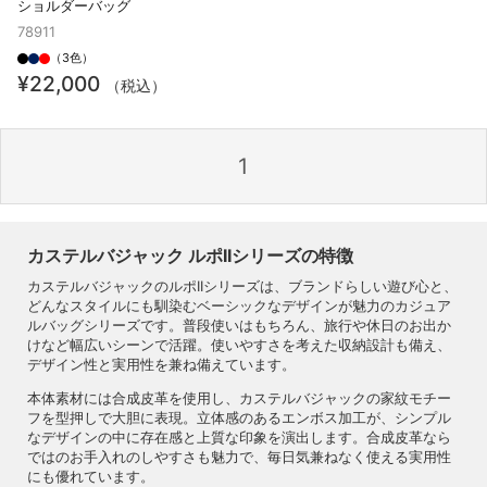
ショルダーバッグ
78911
（3色）
¥22,000
（税込）
1
カステルバジャック ルポIIシリーズの特徴
カステルバジャックのルポIIシリーズは、ブランドらしい遊び心と、
どんなスタイルにも馴染むベーシックなデザインが魅力のカジュア
ルバッグシリーズです。普段使いはもちろん、旅行や休日のお出か
けなど幅広いシーンで活躍。使いやすさを考えた収納設計も備え、
デザイン性と実用性を兼ね備えています。
本体素材には合成皮革を使用し、カステルバジャックの家紋モチー
フを型押しで大胆に表現。立体感のあるエンボス加工が、シンプル
なデザインの中に存在感と上質な印象を演出します。合成皮革なら
ではのお手入れのしやすさも魅力で、毎日気兼ねなく使える実用性
にも優れています。