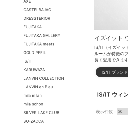
AXE
CASTELBAJAC
DRESSTERIOR
FUJITAKA
FUJITAKA GALLERY
イズイット 
FUJITAKA meets
IS/IT（イズ
GOLD PFEIL
ルームが特徴の
長く愛用できま
IS/IT
KARUWAZA
IS/IT ブラ
LANVIN COLLECTION
LANVIN en Bleu
IS/IT 
mila milan
mila schon
表示件数：
SILVER LAKE CLUB
SO-ZACCA