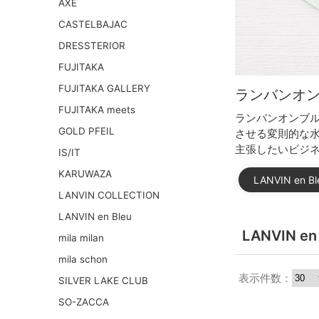
AXE
CASTELBAJAC
DRESSTERIOR
FUJITAKA
FUJITAKA GALLERY
ランバンオン
FUJITAKA meets
ランバンオンブ
GOLD PFEIL
させる変則的な
主張したいビジ
IS/IT
KARUWAZA
LANVIN en
LANVIN COLLECTION
LANVIN en Bleu
LANVIN 
mila milan
mila schon
表示件数：
SILVER LAKE CLUB
SO-ZACCA