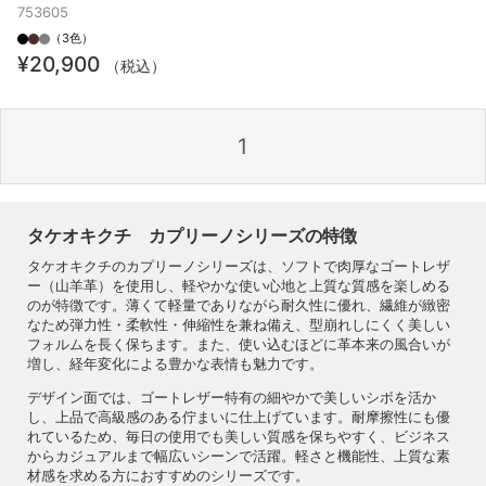
19）
753605
（3色）
¥20,900
（税込）
1
タケオキクチ カプリーノシリーズの特徴
タケオキクチのカプリーノシリーズは、ソフトで肉厚なゴートレザ
ー（山羊革）を使用し、軽やかな使い心地と上質な質感を楽しめる
のが特徴です。薄くて軽量でありながら耐久性に優れ、繊維が緻密
なため弾力性・柔軟性・伸縮性を兼ね備え、型崩れしにくく美しい
フォルムを長く保ちます。また、使い込むほどに革本来の風合いが
増し、経年変化による豊かな表情も魅力です。
デザイン面では、ゴートレザー特有の細やかで美しいシボを活か
し、上品で高級感のある佇まいに仕上げています。耐摩擦性にも優
れているため、毎日の使用でも美しい質感を保ちやすく、ビジネス
からカジュアルまで幅広いシーンで活躍。軽さと機能性、上質な素
材感を求める方におすすめのシリーズです。