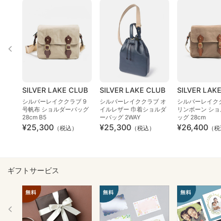
SILVER LAKE CLUB
SILVER LAKE CLUB
SILVER LAK
シルバーレイククラブ 9
シルバーレイククラブ オ
シルバーレイク
号帆布 ショルダーバッグ
イルレザー 巾着ショルダ
リンボーン シ
28cm B5
ーバッグ 2WAY
ッグ 28cm
¥25,300
¥25,300
¥26,400
（税込）
（税込）
（税
ギフトサービス