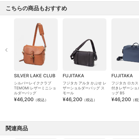
こちらの商品もおすすめ
SILVER LAKE CLUB
FUJITAKA
FUJITAKA
シルバーレイククラブ
フジタカ アルタ かぶせ レ
フジタカ ロカス
TEMOMI レザーミニショ
ザーショルダーバッグ ス
付きレザーショ
ルダーバッグ
モール
ッグ B5
¥46,200
¥46,200
¥46,200
（税込）
（税込）
（税
関連商品