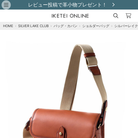
レビュー投稿で革小物プレゼント！
HOME
›
SILVER LAKE CLUB
›
バッグ・カバン
›
ショルダーバッグ
›
シルバーレイク
注文オプション
商品到着後にレビュー投稿で【選べる特典】プ
レゼント！※特典はレビュー確認後、2週間以内
に【ご注文者様のご住所】へ発送いたします。
※
チョコ
カートに追加
在庫あり