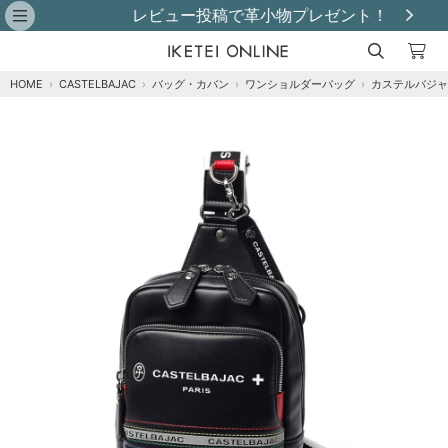
レビュー投稿で革小物プレゼント！
HOME
›
CASTELBAJAC
›
バッグ・カバン
›
ワンショルダーバッグ
›
カステルバジャ
注文オプション
商品到着後にレビュー投稿で【選べる特典】プ
レゼント！※特典はレビュー確認後、2週間以内
に【ご注文者様のご住所】へ発送いたします。
※
クロ
カートに追加
在庫あり