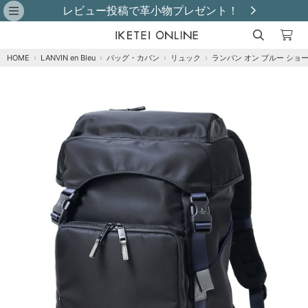
レビュー投稿で革小物プレゼント！
HOME
›
LANVIN en Bleu
›
バッグ・カバン
›
リュック
›
ランバン オン ブルー ショ
注文オプション
商品到着後にレビュー投稿で【選べる特典】プ
レゼント！※特典はレビュー確認後、2週間以内
に【ご注文者様のご住所】へ発送いたします。
※
クロ
再入荷メール登録
在庫なし