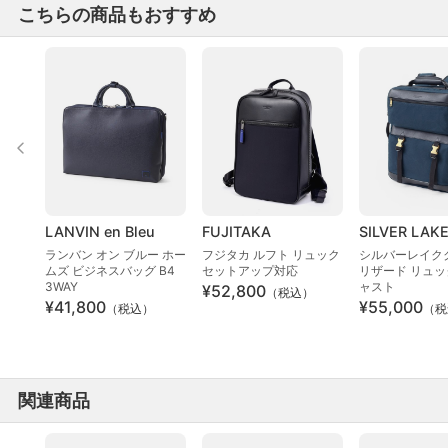
こちらの商品もおすすめ
LANVIN en Bleu
FUJITAKA
SILVER LAK
ランバン オン ブルー ホー
フジタカ ルフト リュック
シルバーレイク
ムズ ビジネスバッグ B4
セットアップ対応
リザード リュッ
3WAY
ャスト
¥52,800
（税込）
¥41,800
¥55,000
（税込）
（税
関連商品