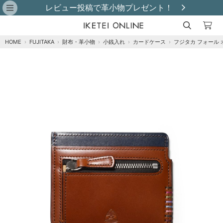
ト！
購入金額別最大4,000円OFFクーポ
HOME
›
FUJITAKA
›
財布・革小物
›
小銭入れ
›
カードケース
›
フジタカ フォール 
注文オプション
商品到着後にレビュー投稿で【選べる特典】プ
レゼント！※特典はレビュー確認後、2週間以内
に【ご注文者様のご住所】へ発送いたします。
※
クロ
カートに追加
在庫あり