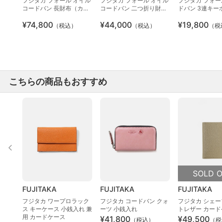
フジタカ フォール オイル
フジタカ フォール オイル
フジタカ フォール
コードバン 長財布（カー
コードバン 二つ折り財布
ドバン 3連キー
ド段18）
（カード段10）
¥74,800
¥44,000
¥19,800
（税込）
（税込）
（税
こちらの商品もおすすめ
SOLD 
FUJITAKA
FUJITAKA
FUJITAKA
フジタカ ワープロラック
フジタカ コードバン クォ
フジタカ シェー
ス キーケース 小銭入れ 兼
ーツ 小銭入れ
トレザー カー
用 カードケース
¥41,800
¥49,500
（税込）
（税