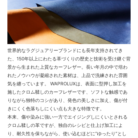
世界的なラグジュアリーブランドにも長年支持されてき
た、150年以上にわたる革づくりの歴史と技術を受け継ぐ背
景から生まれた上質なカーフレザー。長い年月の中で培わ
れたノウハウが凝縮された素材は、上品で洗練された雰囲
気を纏っています。 WAPROLUXは、表面に型押し加工を
施したクロム鞣しのカーフレザーです、ソフトな触感であ
りながら独特のコシがあり、発色の美しさに加え、傷が付
きにくく色落ちしにくい点も大きな特徴です。
本来、傷や染みに強い一方でエイジングしにくいとされる
クロム鞣しの革ですが、独自のレシピと仕上げ加工によ
り、耐久性を保ちながら、使い込むほどに“ゆったり”とし