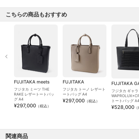
こちらの商品もおすすめ
FUJITAKA meets
FUJITAKA
FUJITAKA G
フジタカ ミーツ THE
フジタカ トーノ レザート
フジタカ ギャラ
RAKE レザートートバッ
ートバッグ A4
WAPROLUX×CR
グ A4
¥297,000
トートバッグ A
（税込）
¥297,000
（税込）
¥528,000
（
関連商品