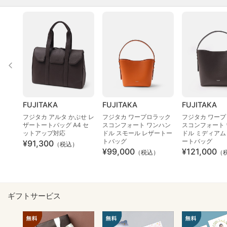
FUJITAKA
FUJITAKA
FUJITAKA
フジタカ アルタ かぶせ レ
フジタカ ワープロラック
フジタカ ワー
ザートートバッグ A4 セ
スコンフォート ワンハン
スコンフォート
ットアップ対応
ドル スモール レザートー
ドル ミディアム
トバッグ
ートバッグ
¥91,300
（税込）
¥99,000
¥121,000
（税込）
（
ギフトサービス