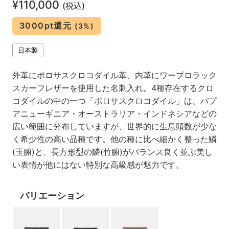
¥110,000
(税込)
3000pt還元
(3%)
日本製
外革にポロサスクロコダイル革、内革にワープロラック
スカーフレザーを使用した名刺入れ。4種存在するクロ
コダイルの中の一つ「ポロサスクロコダイル」は、パプ
アニューギニア・オーストラリア・インドネシアなどの
広い範囲に分布していますが、世界的に生息頭数が少な
く希少性の高い品種です。他の種に比べ細かく整った鱗
(玉腑)と、長方形型の鱗(竹腑)がバランス良く並ぶ美し
い表情が他にはない特別な高級感が魅力です。
バリエーション