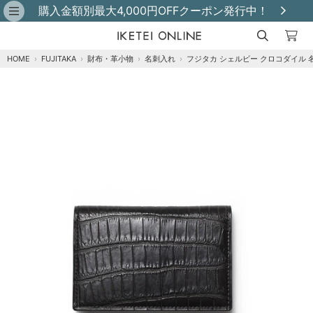
購入金額別最大4,000円OFFクーポン発行中！
HOME
›
FUJITAKA
›
財布・革小物
›
名刺入れ
›
フジタカ シェルビー クロコダイル 
クロ
カートに追加
残りわずか
チョコ
カートに追加
残りわずか
オーク
カートに追加
残りわずか