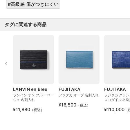
#高級感 傷がつきにくい
タグに関連する商品
LANVIN en Bleu
FUJITAKA
FUJITAKA
ランバン オン ブルー ロー
フジタカ オーブ 名刺入れ
フジタカ グラン
ジュ 名刺入れ
ロコダイル 名刺
¥16,500
（税込）
¥11,880
¥110,000
（税込）
（