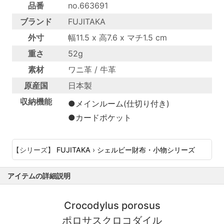
品番
no.663691
ブランド
FUJITAKA
外寸
幅11.5 x 高7.6 x マチ1.5 cm
重さ
52g
素材
ワニ革 / 牛革
原産国
日本製
収納機能
●メインルーム(仕切り付き)
●カードポケット
【シリーズ】
FUJITAKA
›
シェルビー財布・小物シリーズ
アイテムの詳細説明
Crocodylus porosus
ポロサスクロコダイル