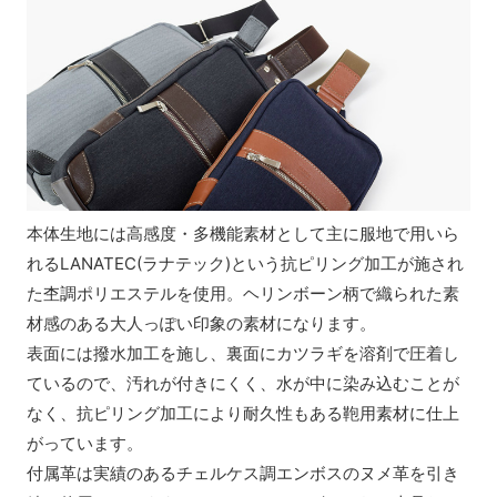
本体生地には高感度・多機能素材として主に服地で用いら
れるLANATEC(ラナテック)という抗ピリング加工が施され
た杢調ポリエステルを使用。ヘリンボーン柄で織られた素
材感のある大人っぽい印象の素材になります。
表面には撥水加工を施し、裏面にカツラギを溶剤で圧着し
ているので、汚れが付きにくく、水が中に染み込むことが
なく、抗ピリング加工により耐久性もある鞄用素材に仕上
がっています。
付属革は実績のあるチェルケス調エンボスのヌメ革を引き