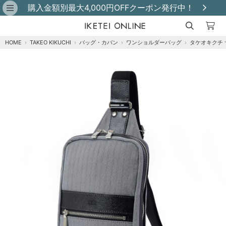
購入金額別最大4,000円OFFクーポン発行中！
HOME
›
TAKEO KIKUCHI
›
バッグ・カバン
›
ワンショルダーバッグ
›
タケオキクチ 
クロ
カートに追加
残りわずか
コン
カートに追加
残りわずか
グレー
カートに追加
在庫あり