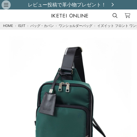
レビュー投稿で革小物プレゼント！
HOME
›
IS/IT
›
バッグ・カバン
›
ワンショルダーバッグ
›
イズイット フロント ワン
注文オプション
商品到着後にレビュー投稿で【選べる特典】プ
レゼント！※特典はレビュー確認後、2週間以内
に【ご注文者様のご住所】へ発送いたします。
※
クロ
カートに追加
在庫あり