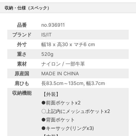
収納・仕様（スペック）
品番
no.936911
ブランド
IS/IT
外寸
幅18 x 高30 x マチ6 cm
重さ
520g
素材
ナイロン / 一部牛革
原産国
MADE IN CHINA
肩ひも
長83.5cm～135cm, 幅3.7cm
収納機能
【外装】
●前面ポケットx2
〇上記内にメッシュポケットx2
●背面ポケット
●キーサック(リングx3)