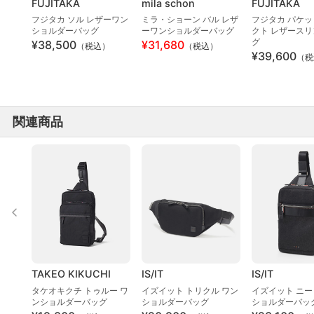
FUJITAKA
mila schon
FUJITAKA
フジタカ ソル レザーワン
ミラ・ショーン バル レザ
フジタカ パケッ
ショルダーバッグ
ーワンショルダーバッグ
クト レザース
グ
¥38,500
¥31,680
（税込）
（税込）
¥39,600
（税
関連商品
TAKEO KIKUCHI
IS/IT
IS/IT
タケオキクチ トゥルー ワ
イズイット トリクル ワン
イズイット ニー
ンショルダーバッグ
ショルダーバッグ
ショルダーバッ