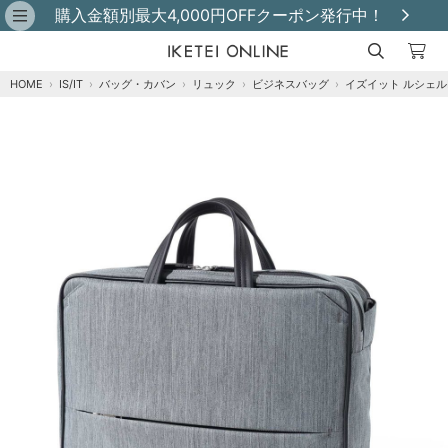
購入金額別最大4,000円OFFクーポン発行中！
HOME
›
IS/IT
›
バッグ・カバン
›
リュック
›
ビジネスバッグ
›
イズイット ルシェルI
クロ
カートに追加
在庫あり
コン
カートに追加
在庫あり
グレー
カートに追加
在庫あり