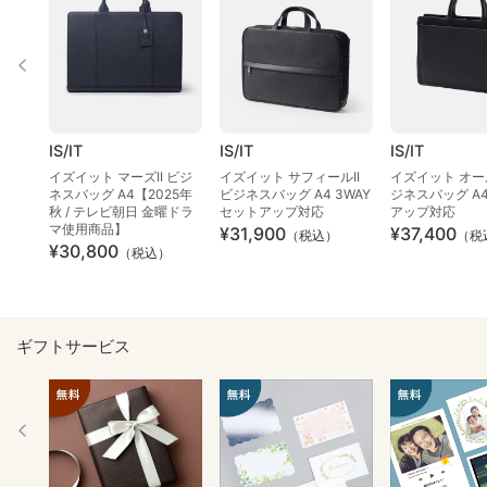
IS/IT
IS/IT
IS/IT
イズイット マーズII ビジ
イズイット サフィールII
イズイット オー
ネスバッグ A4【2025年
ビジネスバッグ A4 3WAY
ジネスバッグ A
秋 / テレビ朝日 金曜ドラ
セットアップ対応
アップ対応
マ使用商品】
¥31,900
¥37,400
（税込）
（税
¥30,800
（税込）
ギフトサービス