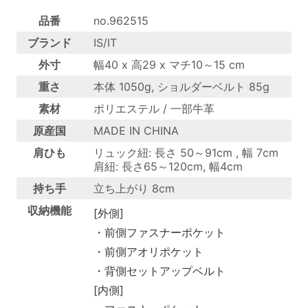
品番
no.962515
ブランド
IS/IT
外寸
幅40 x 高29 x マチ10～15 cm
重さ
本体 1050g, ショルダーベルト 85g
素材
ポリエステル / 一部牛革
原産国
MADE IN CHINA
肩ひも
リュック紐: 長さ 50～91cm , 幅 7cm
肩紐: 長さ65～120cm, 幅4cm
持ち手
立ち上がり 8cm
収納機能
[外側]
・前側ファスナーポケット
・前側アオリポケット
・背側セットアップベルト
[内側]