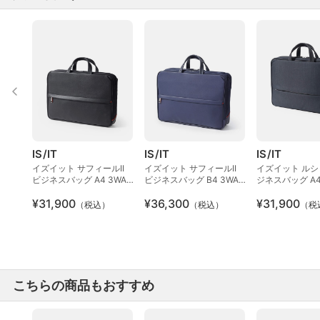
IS/IT
IS/IT
IS/IT
イズイット サフィールII
イズイット サフィールII
イズイット ルシェ
ビジネスバッグ A4 3WAY
ビジネスバッグ B4 3WAY
ジネスバッグ A4
セットアップ対応
Wルーム セットアップ対
¥31,900
¥36,300
¥31,900
応 【2025年夏 / テレビ朝
（税込）
（税込）
（税
日水曜ドラマ使用商品】
こちらの商品もおすすめ