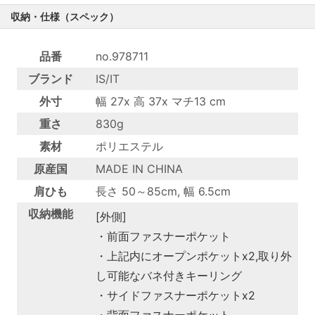
収納・仕様（スペック）
品番
no.978711
ブランド
IS/IT
外寸
幅 27x 高 37x マチ13 cm
重さ
830g
素材
ポリエステル
原産国
MADE IN CHINA
肩ひも
長さ 50～85cm, 幅 6.5cm
収納機能
[外側]
・前面ファスナーポケット
・上記内にオープンポケットx2,取り外
し可能なバネ付きキーリング
・サイドファスナーポケットx2