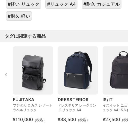
#軽い リュック
#リュック A4
#耐久 カジュアル
#耐久 軽い
タグに関連する商品
FUJITAKA
DRESSTERIOR
IS/IT
フジタカ ロカス レザート
ドレステリア レークラン
イズイット ニュ
ラベルリュック
ド リュック A4
ュック A4 15.
対応 エキスパ
¥110,000
¥38,500
¥27,500
（税込）
（税込）
（税