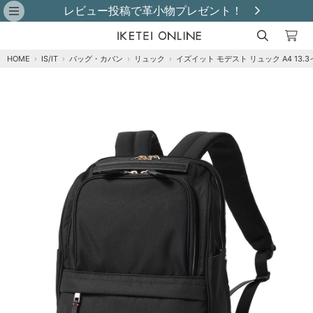
レビュー投稿で革小物プレゼント！
HOME
›
IS/IT
›
バッグ・カバン
›
リュック
›
イズイット モデスト リュック A4 13.
注文オプション
商品到着後にレビュー投稿で【選べる特典】プ
レゼント！※特典はレビュー確認後、2週間以内
に【ご注文者様のご住所】へ発送いたします。
※
クロ
カートに追加
在庫あり