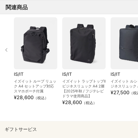
関連商品
IS/IT
IS/IT
IS/IT
イズイット ループ リュッ
イズイット ラップトップII
イズイット ルシェ
ク A4 セットアップ対応
ビジネスリュック A4 2層
ジネスリュック 
スマホポーチ付属
【2025年秋 / フジテレビ
¥27,500
（税
ドラマ使用商品】
¥28,600
（税込）
¥28,600
（税込）
ギフトサービス