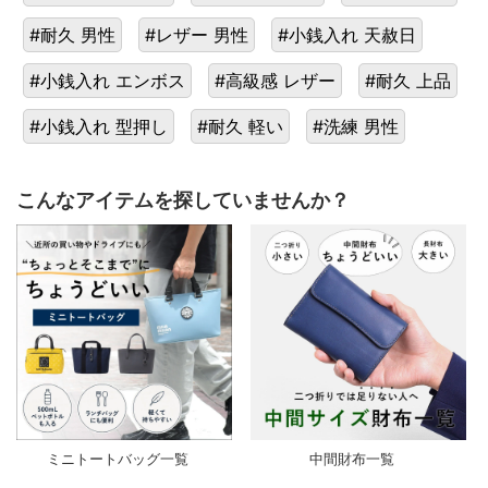
#耐久 男性
#レザー 男性
#小銭入れ 天赦日
#小銭入れ エンボス
#高級感 レザー
#耐久 上品
#小銭入れ 型押し
#耐久 軽い
#洗練 男性
こんなアイテムを探していませんか？
ミニトートバッグ一覧
中間財布一覧