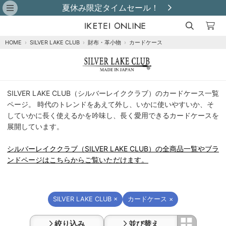
夏休み限定タイムセール！
HOME
›
SILVER LAKE CLUB
›
財布・革小物
›
カードケース
シ
SILVER LAKE CLUB（シルバーレイククラブ）のカードケース一覧
ル
ページ。 時代のトレンドをあえて外し、いかに使いやすいか、そ
バ
していかに長く使えるかを吟味し、長く愛用できるカードケースを
ー
展開しています。
レ
イ
シルバーレイククラブ（SILVER LAKE CLUB）の全商品一覧やブラ
ク
ンドページはこちらからご覧いただけます。
ク
ラ
ブ
（SILVER
SILVER LAKE CLUB ×
カードケース ×
LAKE
CLUB）
絞り込み
並び替え