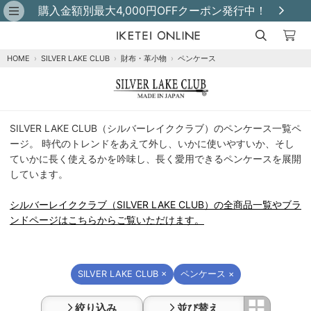
購入金額別最大4,000円OFFクーポン発行中！
HOME
›
SILVER LAKE CLUB
›
財布・革小物
›
ペンケース
シ
SILVER LAKE CLUB（シルバーレイククラブ）のペンケース一覧ペ
ル
ージ。 時代のトレンドをあえて外し、いかに使いやすいか、そし
バ
ていかに長く使えるかを吟味し、長く愛用できるペンケースを展開
ー
しています。
レ
イ
シルバーレイククラブ（SILVER LAKE CLUB）の全商品一覧やブラ
ク
ンドページはこちらからご覧いただけます。
ク
ラ
ブ
（SILVER
SILVER LAKE CLUB ×
ペンケース ×
LAKE
CLUB）
絞り込み
並び替え