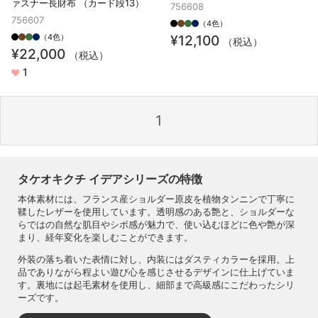
ァスナー長財布 （カード段13）
756608
756607
（4色）
（4色）
¥12,100
（税込）
¥22,000
（税込）
1
1
タケオキクチ イデアシリーズの特徴
本体素材には、フランス産ショルダー原皮を植物タンニンで丁寧に
鞣したレザーを使用しています。透明感のある艶と、ショルダーな
らではの自然な肌目やシボ感が魅力で、使い込むほどに色や艶が深
まり、経年変化を楽しむことができます。
外装の落ち着いた表情に対し、内装にはダスティカラーを採用。上
品でありながら程よい遊び心を感じさせるデザインに仕上げていま
す。裏地には起毛素材を使用し、細部まで高級感にこだわったシリ
ーズです。