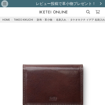
レビュー投稿で革小物プレゼント！
HOME
›
TAKEO KIKUCHI
›
財布・革小物
›
名刺入れ
›
タケオキクチ イデア 名刺入れ
注文オプション
商品到着後にレビュー投稿で【選べる特典】プ
レゼント！※特典はレビュー確認後、2週間以内
に【ご注文者様のご住所】へ発送いたします。
※
クロ
カートに追加
在庫あり