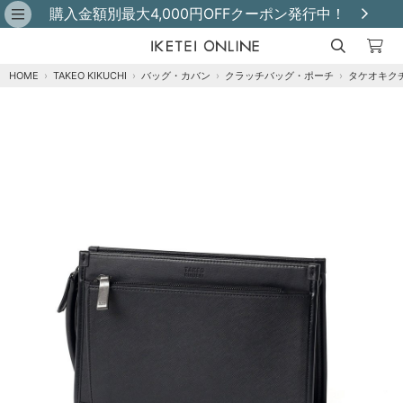
購入金額別最大4,000円OFFクーポン発行中！
HOME
›
TAKEO KIKUCHI
›
バッグ・カバン
›
クラッチバッグ・ポーチ
›
タケオキクチ
クロ
再入荷メール登録
在庫なし
「クロ」の在庫がありません。