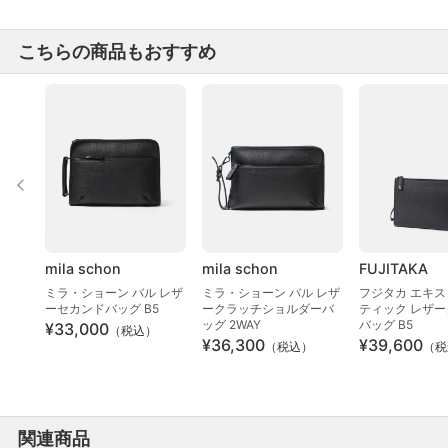
こちらの商品もおすすめ
mila schon
mila schon
FUJITAKA
ミラ・ショーン バル レザ
ミラ・ショーン バル レザ
フジタカ エキ
ーセカンドバッグ B5
ークラッチショルダーバ
ティック レザ
ッグ 2WAY
バッグ B5
¥33,000
（税込）
¥36,300
¥39,600
（税込）
（税
関連商品