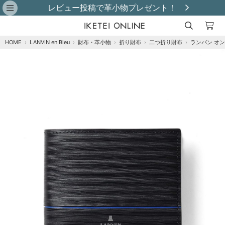
レビュー投稿で革小物プレゼント！
HOME
›
LANVIN en Bleu
›
財布・革小物
›
折り財布
›
二つ折り財布
›
ランバン オン
注文オプション
商品到着後にレビュー投稿で【選べる特典】プ
レゼント！※特典はレビュー確認後、2週間以内
に【ご注文者様のご住所】へ発送いたします。
※
グリーン
カートに追加
在庫あり