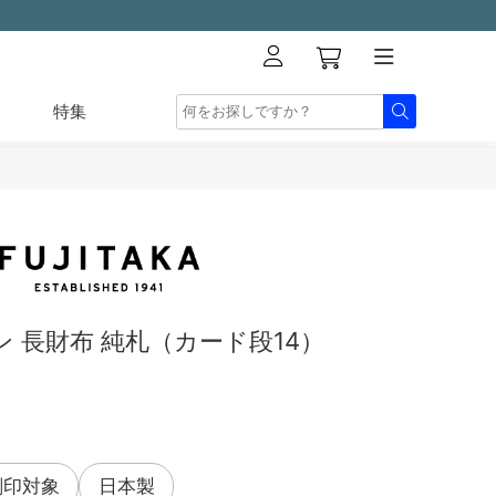
特集
 長財布 純札（カード段14）
刻印対象
日本製