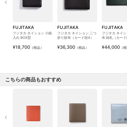
FUJITAKA
FUJITAKA
FUJITAKA
フジタカ ネイション 小銭
フジタカ ネイション 二つ
フジタカ ネイシ
入れ BOX型
折り財布（カード段4）
布 純札（カード
¥18,700
¥36,300
¥44,000
（税込）
（税込）
（税
こちらの商品もおすすめ