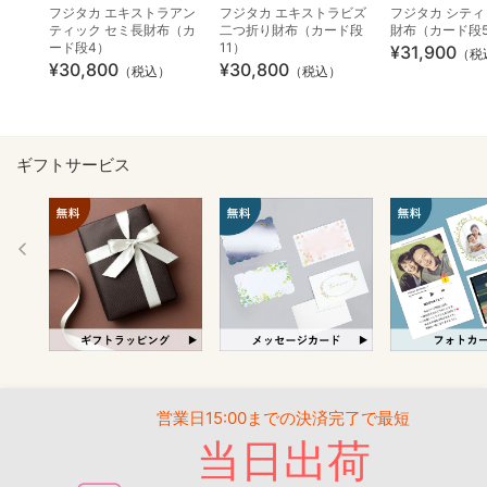
フジタカ エキストラアン
フジタカ エキストラビズ
フジタカ シティ
ティック セミ長財布（カ
二つ折り財布（カード段
財布（カード段
ード段4）
11）
¥31,900
（税
¥30,800
¥30,800
（税込）
（税込）
ギフトサービス
営業日15:00までの決済完了で最短
当日出荷