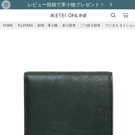
レビュー投稿で革小物プレゼント！
HOME
›
FUJITAKA
›
財布・革小物
›
折り財布
›
二つ折り財布
›
フジタカ ネイショ
注文オプション
商品到着後にレビュー投稿で【選べる特典】プ
レゼント！※特典はレビュー確認後、2週間以内
に【ご注文者様のご住所】へ発送いたします。
※
グリーン
カートに追加
在庫あり