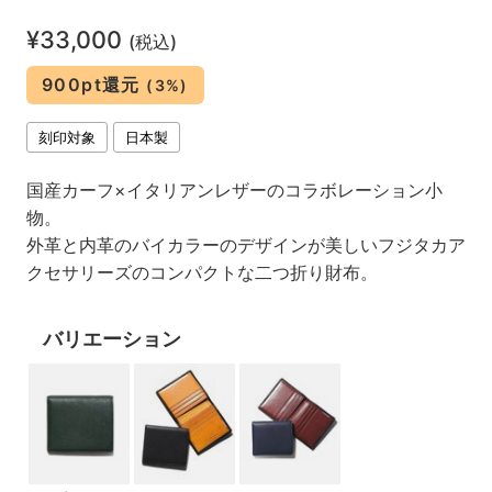
¥33,000
(税込)
900pt還元
(3%)
刻印対象
日本製
国産カーフ×イタリアンレザーのコラボレーション小
物。
外革と内革のバイカラーのデザインが美しいフジタカア
クセサリーズのコンパクトな二つ折り財布。
バリエーション