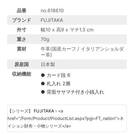
品番
no.618610
ブランド
FUJITAKA
外寸
幅10 x 高9 x マチ1.3 cm
重さ
70g
素材
牛革(国産カーフ / イタリアンショルダ
ー革)
原産国
日本製
収納機能
● カード段 6
● 札入れ 2層
● 背面ササマチ付き小銭入れ
【シリーズ】
FUJITAKA
› <a
href="/Form/Product/ProductList.aspx?pgi=FT_nation">ネ
イション財布・小物シリーズ</a>