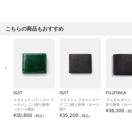
こちらの商品もおすすめ
IS/IT
IS/IT
FUJITAKA
イズイット バトックス コ
イズイット ブルーシャー
フジタカ ネイシ
ードバン 二つ折り財布
ク 二つ折り財布（カード
折り財布（カー
（カード段9）
段7）
¥36,300
（税
¥30,800
¥35,200
（税込）
（税込）