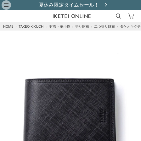
レビュー投稿で革小物プレゼント！
HOME
›
TAKEO KIKUCHI
›
財布・革小物
›
折り財布
›
二つ折り財布
›
タケオキクチ
注文オプション
商品到着後にレビュー投稿で【選べる特典】プ
レゼント！※特典はレビュー確認後、2週間以内
に【ご注文者様のご住所】へ発送いたします。
※
クロ
再入荷メール登録
在庫なし