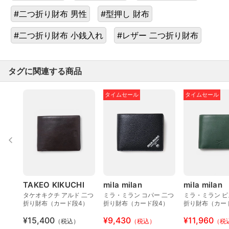
#二つ折り財布 男性
#型押し 財布
#二つ折り財布 小銭入れ
#レザー 二つ折り財布
タグに関連する商品
タイムセール
タイムセール
TAKEO KIKUCHI
mila milan
mila milan
タケオキクチ アルド 二つ
ミラ・ミラン コパー 二つ
ミラ・ミラン ピ
折り財布（カード段4）
折り財布（カード段4）
折り財布（カー
¥15,400
¥9,430
¥11,960
（税込）
（税込）
（税