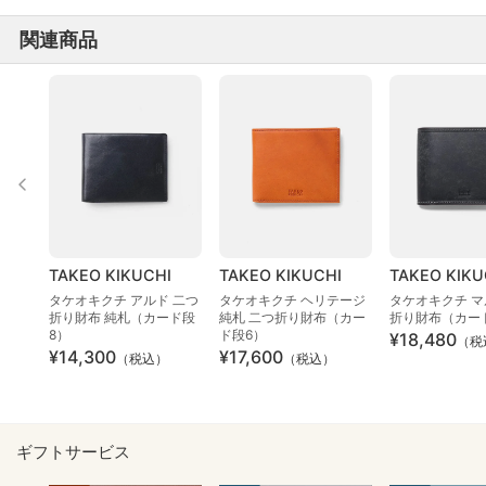
関連商品
TAKEO KIKUCHI
TAKEO KIKUCHI
TAKEO KIKU
タケオキクチ アルド 二つ
タケオキクチ ヘリテージ
タケオキクチ マ
折り財布 純札（カード段
純札 二つ折り財布（カー
折り財布（カー
8）
ド段6）
¥18,480
（税
¥14,300
¥17,600
（税込）
（税込）
ギフトサービス