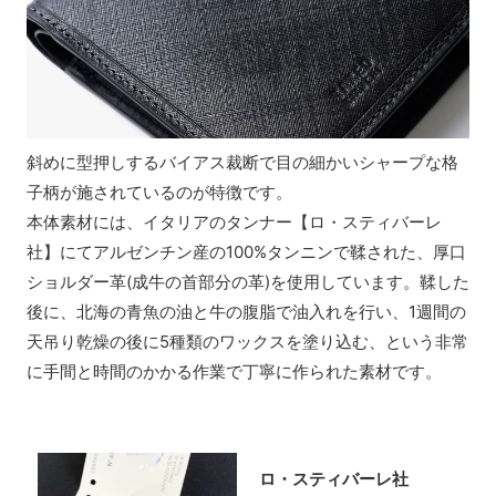
斜めに型押しするバイアス裁断で目の細かいシャープな格
子柄が施されているのが特徴です。
本体素材には、イタリアのタンナー【ロ・スティバーレ
社】にてアルゼンチン産の100%タンニンで鞣された、厚口
ショルダー革(成牛の首部分の革)を使用しています。鞣した
後に、北海の青魚の油と牛の腹脂で油入れを行い、1週間の
天吊り乾燥の後に5種類のワックスを塗り込む、という非常
に手間と時間のかかる作業で丁寧に作られた素材です。
ロ・スティバーレ社