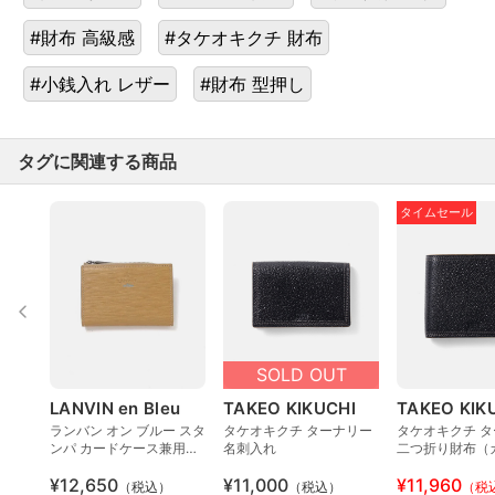
#財布 高級感
#タケオキクチ 財布
#小銭入れ レザー
#財布 型押し
タグに関連する商品
タイムセール
SOLD OUT
LANVIN en Bleu
TAKEO KIKUCHI
TAKEO KIK
ランバン オン ブルー スタ
タケオキクチ ターナリー
タケオキクチ 
ンパ カードケース兼用小
名刺入れ
二つ折り財布（
銭入れ
6）
¥12,650
¥11,000
¥11,960
（税込）
（税込）
（税