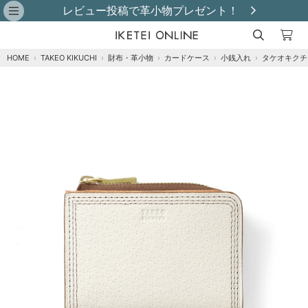
レビュー投稿で革小物プレゼント！
HOME
›
TAKEO KIKUCHI
›
財布・革小物
›
カードケース
›
小銭入れ
›
タケオキクチ
注文オプション
商品到着後にレビュー投稿で【選べる特典】プ
レゼント！※特典はレビュー確認後、2週間以内
に【ご注文者様のご住所】へ発送いたします。
※
クロ
カートに追加
在庫あり