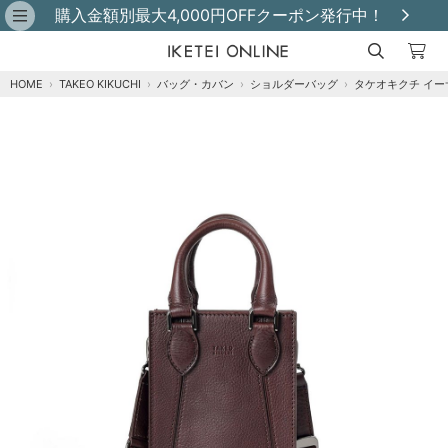
購入金額別最大4,000円OFFクーポン発行中！
HOME
›
TAKEO KIKUCHI
›
バッグ・カバン
›
ショルダーバッグ
›
タケオキクチ イー
クロ
カートに追加
在庫あり
チョコ
カートに追加
在庫あり
キャメル
カートに追加
在庫あり