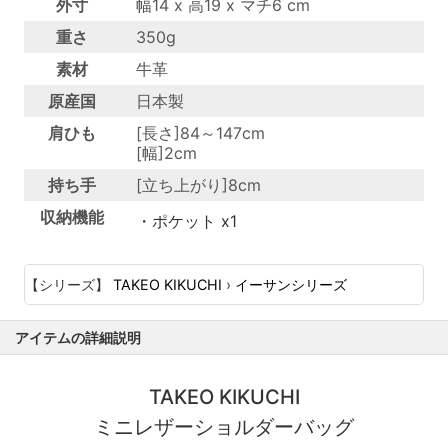
外寸
幅14 x 高19 x マチ6 cm
重さ
350g
素材
牛革
原産国
日本製
肩ひも
[長さ]84～147cm
[幅]2cm
持ち手
[立ち上がり]8cm
収納機能
・ポケット x1
【シリーズ】
TAKEO KIKUCHI
›
イーサンシリーズ
アイテムの詳細説明
TAKEO KIKUCHI
ミニレザーショルダーバッグ