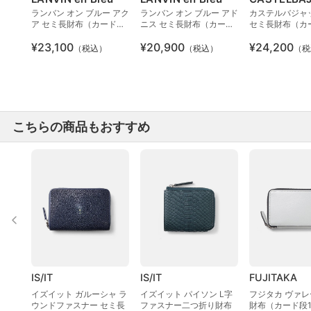
ランバン オン ブルー アク
ランバン オン ブルー アド
カステルバジャ
ア セミ長財布（カード段
ニス セミ長財布（カード
セミ長財布（カ
9）
段9）
¥23,100
¥20,900
¥24,200
（税込）
（税込）
（税
こちらの商品もおすすめ
IS/IT
IS/IT
FUJITAKA
イズイット ガルーシャ ラ
イズイット パイソン L字
フジタカ ヴァレ
ウンドファスナー セミ長
ファスナー二つ折り財布
財布（カード段1