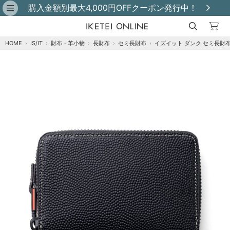
購入金額別最大4,000円OFFクーポン発行中！
HOME
›
IS/IT
›
財布・革小物
›
長財布
›
セミ長財布
›
イズイット ダンク セミ長財
クロ
カートに追加
残りわずか
オレンジ
カートに追加
在庫あり