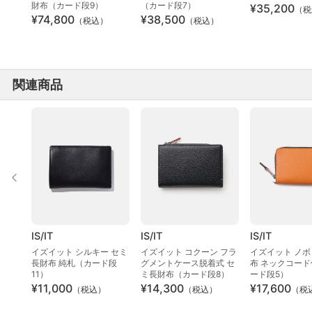
財布（カード段9）
（カード段7）
¥35,200
（税
¥74,800
¥38,500
（税込）
（税込）
関連商品
IS/IT
IS/IT
IS/IT
イズイット シルキー セミ
イズイット コクーン フラ
イズイット ノボ
長財布 純札（カード段
グメントケース脱着式 セ
布 ネックコー
11）
ミ長財布（カード段8）
ード段5）
¥11,000
¥14,300
¥17,600
（税込）
（税込）
（税