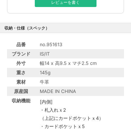
レビューを書く
収納・仕様（スペック）
品番
no.951613
ブランド
IS/IT
外寸
幅14 x 高9.5 x マチ2.5 cm
重さ
145g
素材
牛革
原産国
MADE IN CHINA
収納機能
[内側]
・札入れｘ2
（上記にカードポケットｘ4）
・カードポケットｘ5