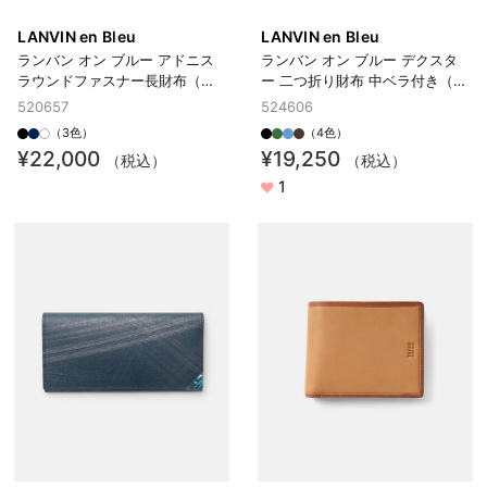
LANVIN en Bleu
LANVIN en Bleu
ランバン オン ブルー アドニス
ランバン オン ブルー デクスタ
ラウンドファスナー長財布（カ
ー 二つ折り財布 中ベラ付き（カ
ード段12）
ード段10）
520657
524606
（3色）
（4色）
¥22,000
¥19,250
（税込）
（税込）
1