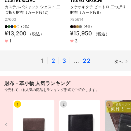
CASTELBAJAC
TAKEO KIKUCHI
カステルバジャック シェスト 二
タケオキクチ ピエトロ 二つ折り
つ折り財布（カード段12）
財布（カード段8）
27603
785614
（5色）
（4色）
¥13,200
¥15,950
（税込）
（税込）
1
3
1
|
2
|
3
|
...
22
次へ
財布・革小物 人気ランキング
今売れている人気の商品をランキング形式でご紹介します。
1
2
3