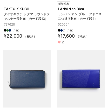
刻印対象
TAKEO KIKUCHI
LANVIN en Bleu
タケオキクチ シグマ ラウンドフ
ランバン オン ブルー アドニス
ァスナー長財布（カード段13）
二つ折り財布（カード段4）
727628
520654
（3色）
（3色）
¥22,000
¥17,600
（税込）
（税込）
2