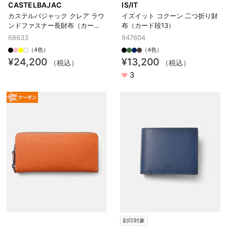
CASTELBAJAC
IS/IT
カステルバジャック クレア ラウ
イズイット コクーン 二つ折り財
ンドファスナー長財布（カード
布（カード段13）
段12）
68633
947604
（4色）
（4色）
¥24,200
¥13,200
（税込）
（税込）
3
刻印対象