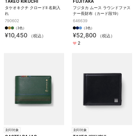
TAKEO KIKUCHI
FUJITAKA
タケオキクチ クロードII 名刺入
フジタカ ムース ラウンドファス
れ
ナー長財布（カード段19）
790602
646639
（3色）
（3色）
¥10,450
¥52,800
（税込）
（税込）
2
刻印対象
刻印対象