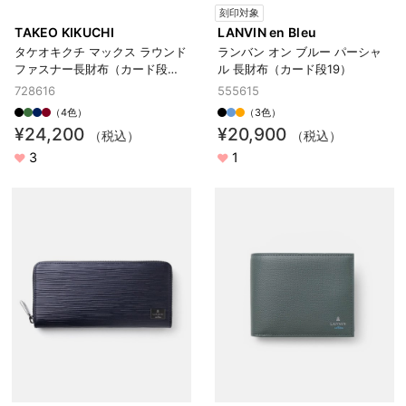
刻印対象
TAKEO KIKUCHI
LANVIN en Bleu
タケオキクチ マックス ラウンド
ランバン オン ブルー パーシャ
ファスナー長財布（カード段
ル 長財布（カード段19）
16）
728616
555615
（4色）
（3色）
¥24,200
¥20,900
（税込）
（税込）
3
1