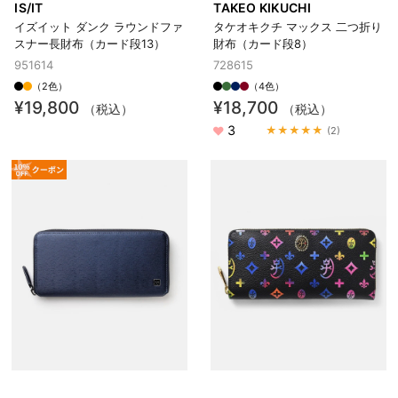
IS/IT
TAKEO KIKUCHI
イズイット ダンク ラウンドファ
タケオキクチ マックス 二つ折り
スナー長財布（カード段13）
財布（カード段8）
951614
728615
（2色）
（4色）
¥19,800
¥18,700
（税込）
（税込）
3
★★★★★
(2)