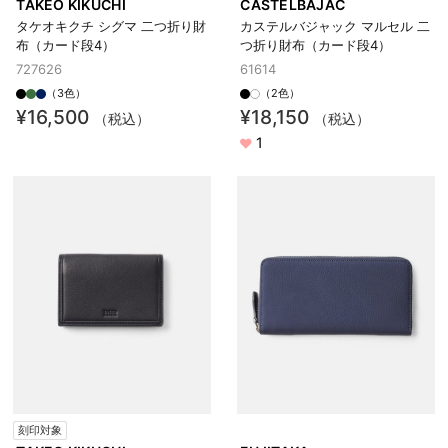
TAKEO KIKUCHI
CASTELBAJAC
タケオキクチ シグマ 二つ折り財
カステルバジャック マルセル 二
布（カード段4）
つ折り財布（カード段4）
727626
61614
（3色）
（2色）
¥16,500
¥18,150
（税込）
（税込）
1
刻印対象