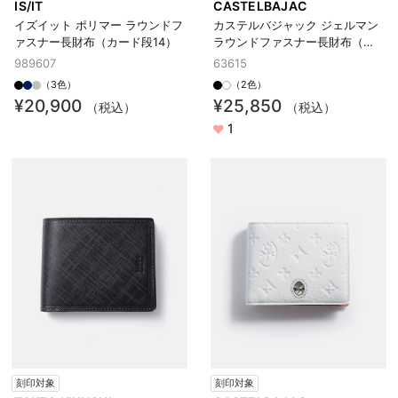
IS/IT
CASTELBAJAC
イズイット ポリマー ラウンドフ
カステルバジャック ジェルマン
ァスナー長財布（カード段14）
ラウンドファスナー長財布（カ
ード段12）
989607
63615
（3色）
（2色）
¥20,900
¥25,850
（税込）
（税込）
1
刻印対象
刻印対象