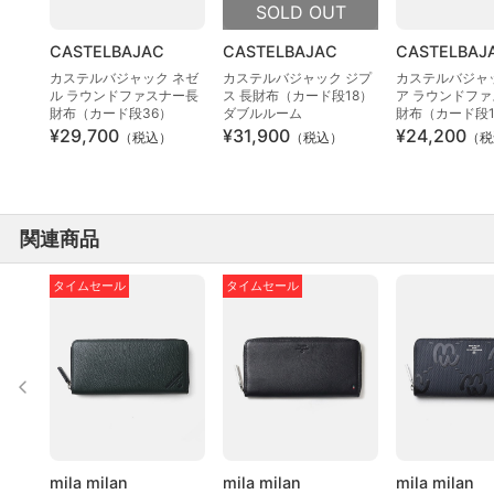
SOLD OUT
CASTELBAJAC
CASTELBAJAC
CASTELBAJ
カステルバジャック ネゼ
カステルバジャック ジプ
カステルバジャ
ル ラウンドファスナー長
ス 長財布（カード段18）
ア ラウンドフ
財布（カード段36）
ダブルルーム
財布（カード段1
¥29,700
¥31,900
¥24,200
（税込）
（税込）
（税
関連商品
タイムセール
タイムセール
mila milan
mila milan
mila milan