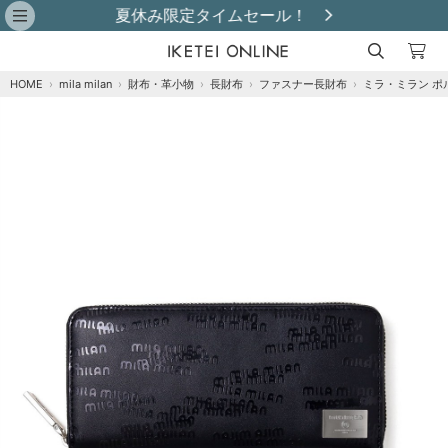
レビュー投稿で革小物プレゼント！
HOME
›
mila milan
›
財布・革小物
›
長財布
›
ファスナー長財布
›
ミラ・ミラン ポ
注文オプション
商品到着後にレビュー投稿で【選べる特典】プ
レゼント！※特典はレビュー確認後、2週間以内
に【ご注文者様のご住所】へ発送いたします。
※
クロ
カートに追加
在庫あり