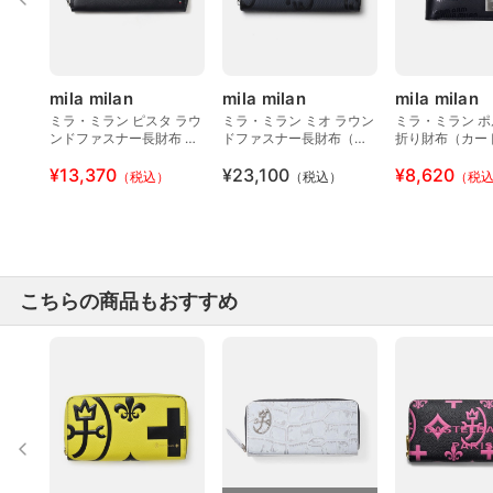
mila milan
mila milan
mila milan
ミラ・ミラン ピスタ ラウ
ミラ・ミラン ミオ ラウン
ミラ・ミラン ポ
ンドファスナー長財布 純
ドファスナー長財布（カ
折り財布（カー
札（カード段12）
ード段12）
¥13,370
¥23,100
¥8,620
（税込）
（税込）
（税
こちらの商品もおすすめ