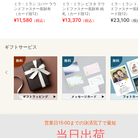
ミラ・ミラン コパー ラウ
ミラ・ミラン ピスタ ラウ
ミラ・ミラン ミ
ンドファスナー長財布
ンドファスナー長財布 純
ドファスナー長
（カード段12）
札（カード段12）
ード段12）
¥11,580
¥13,370
¥23,100
（税込）
（税込）
（税
ギフトサービス
営業日15:00までの決済完了で最短
当日出荷