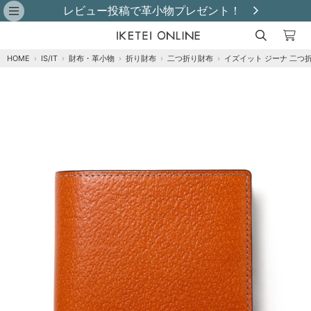
レビュー投稿で革小物プレゼント！
HOME
›
IS/IT
›
財布・革小物
›
折り財布
›
二つ折り財布
›
イズイット ジーナ 二つ
注文オプション
商品到着後にレビュー投稿で【選べる特典】プ
レゼント！※特典はレビュー確認後、2週間以内
に【ご注文者様のご住所】へ発送いたします。
※
クロ
カートに追加
在庫あり