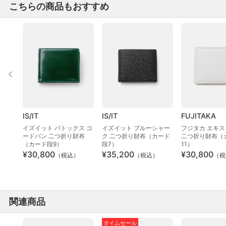
こちらの商品もおすすめ
IS/IT
IS/IT
FUJITAKA
イズイット バトックス コ
イズイット ブルーシャー
フジタカ エキ
ードバン 二つ折り財布
ク 二つ折り財布（カード
二つ折り財布（
（カード段9）
段7）
11）
¥30,800
¥35,200
¥30,800
（税込）
（税込）
（税
関連商品
タイムセール