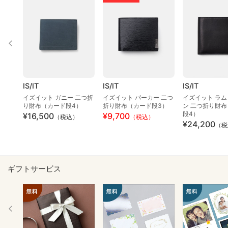
IS/IT
IS/IT
IS/IT
イズイット ガニー 二つ折
イズイット パーカー 二つ
イズイット ラム
り財布（カード段4）
折り財布（カード段3）
ン 二つ折り財
段4）
¥16,500
¥9,700
（税込）
（税込）
¥24,200
（税
ギフトサービス