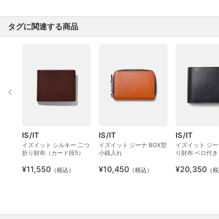
タグに関連する商品
IS/IT
IS/IT
IS/IT
イズイット シルキー 二つ
イズイット ジーナ BOX型
イズイット ジー
折り財布（カード段5）
小銭入れ
り財布 ベロ付
段10）
¥11,550
¥10,450
¥20,350
（税込）
（税込）
（税