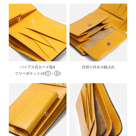
バイアス式カード段4
仕切り付き小銭入れ
フリーポケットx2(①～②)