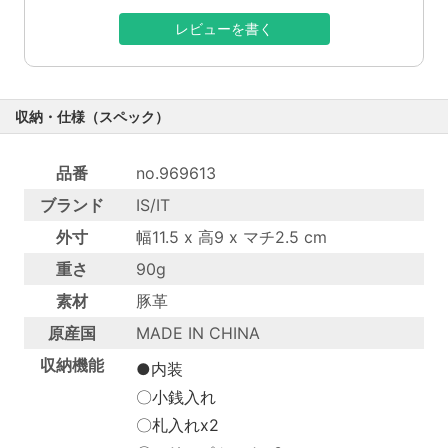
レビューを書く
収納・仕様（スペック）
品番
no.969613
ブランド
IS/IT
外寸
幅11.5 x 高9 x マチ2.5 cm
重さ
90g
素材
豚革
原産国
MADE IN CHINA
収納機能
●内装
〇小銭入れ
〇札入れx2