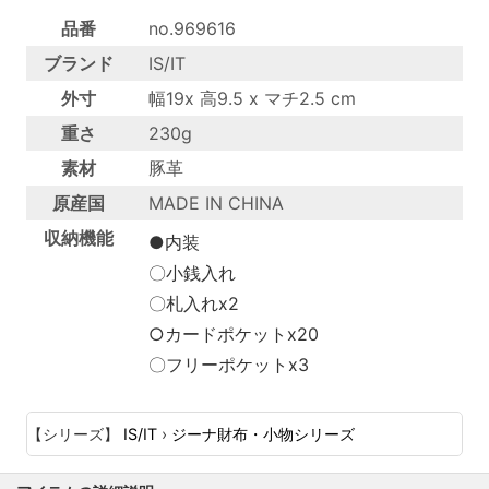
品番
no.969616
ブランド
IS/IT
外寸
幅19x 高9.5 x マチ2.5 cm
重さ
230g
素材
豚革
原産国
MADE IN CHINA
収納機能
●内装
〇小銭入れ
〇札入れx2
○カードポケットx20
〇フリーポケットx3
【シリーズ】
IS/IT
›
ジーナ財布・小物シリーズ