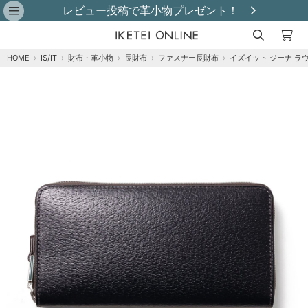
購入金額別最大4,000円OFFクーポン発行中！
HOME
›
IS/IT
›
財布・革小物
›
長財布
›
ファスナー長財布
›
イズイット ジーナ ラ
注文オプション
商品到着後にレビュー投稿で【選べる特典】プ
レゼント！※特典はレビュー確認後、2週間以内
に【ご注文者様のご住所】へ発送いたします。
※
クロ
カートに追加
残りわずか