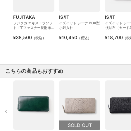
FUJITAKA
IS/IT
IS/IT
フジタカ エキストラソフ
イズイット ジーナ BOX型
イズイット ジー
ト L字ファスナー長財布
小銭入れ
り財布（カード
（カード段20）
¥38,500
¥10,450
¥18,700
（税込）
（税込）
（税
こちらの商品もおすすめ
SOLD OUT