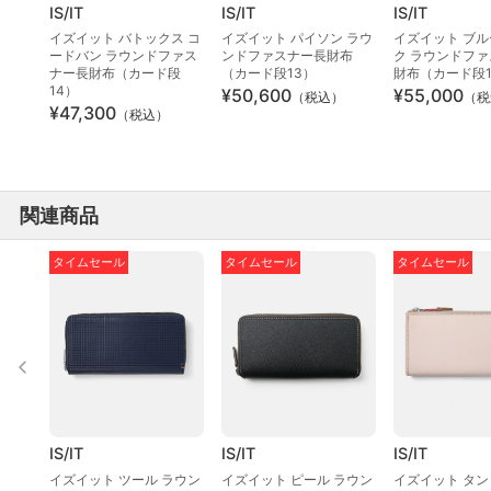
IS/IT
IS/IT
IS/IT
イズイット バトックス コ
イズイット パイソン ラウ
イズイット ブ
ードバン ラウンドファス
ンドファスナー長財布
ク ラウンドフ
ナー長財布（カード段
（カード段13）
財布（カード段1
14）
¥50,600
¥55,000
（税込）
（税
¥47,300
（税込）
関連商品
タイムセール
タイムセール
タイムセール
IS/IT
IS/IT
IS/IT
イズイット ツール ラウン
イズイット ピール ラウン
イズイット タン